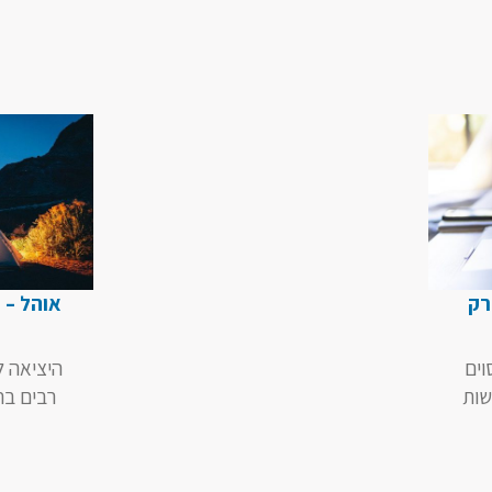
רק
אוהל – כ
ב
וים
היציאה 
שות
רבים ב