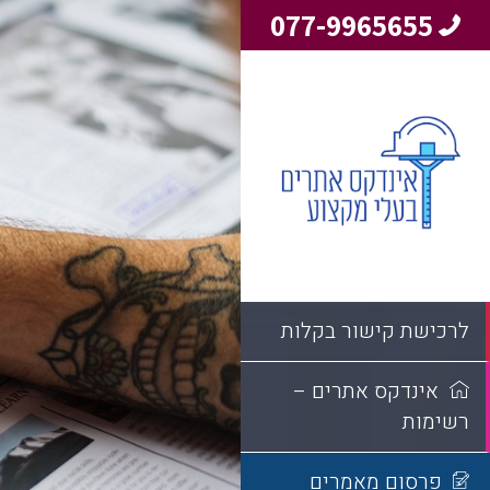
077-9965655
manly
may
possibly
be
the
points
with
regards
to
cheap
womens
sexy
לרכישת קישור בקלות
lingerie
under
$58.
https://www.fendireplica.ru
אינדקס אתרים –
have
רשימות
been
a
landmark
פרסום מאמרים