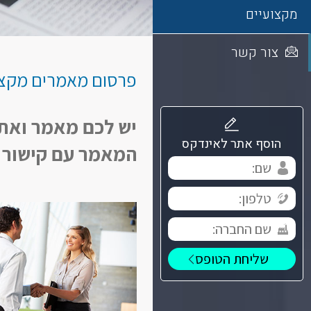
of
מקצועיים
the
industry
since
צור קשר
its
פרסום מאמרים מקצו
founding.swiss
https://www.chia-
anime.to
יש לכם מאמר ואתם
are
high
הוסף אתר לאינדקס
המאמר עם קישור פ
quality.elegant
style
is
the
characteristics
of
swiss
www.replicacrr.ru
.come
to
enjoy
the