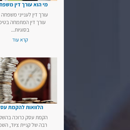
grand
מי הוא עורך דין משפח
collection
of
עורך דין לענייני משפחה 
fake
עורך דין המתמחה בטיפ
ap
בסוגיות...
watch
online
קרא עוד
as
you
are
able
to
find
all.
הלוואות להקמת עס
הקמת עסק כרוכה בהשק
רבה של קניית ציוד, השכ