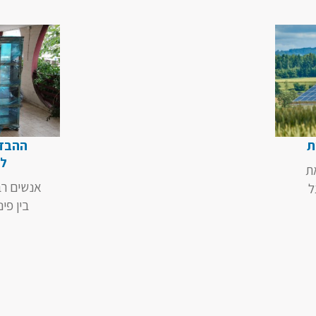
ת
ההבדל 
לה
ת
אנשים רב
ל
בין פינ