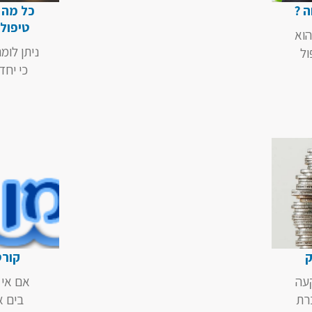
ה ?
כל מה 
טיפול
הוא
ניתן לומ
ול
כי יחד
ק
קורס
עה
אם אי פ
רת
בים א