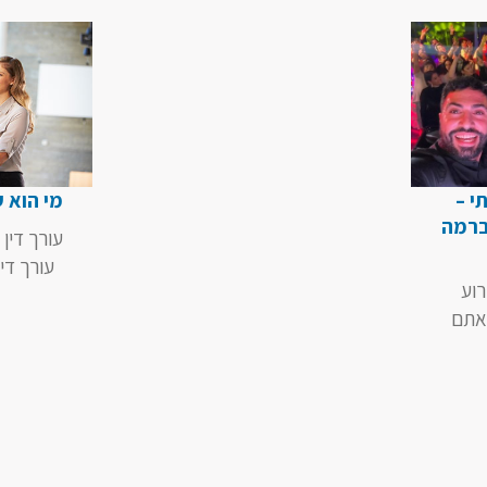
י –
מי הוא ע
ברמה
עורך דין
עורך די
וע
 אתם