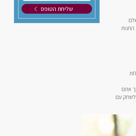
שלם
 החנות
ות
ך אתם
 לשחק עם